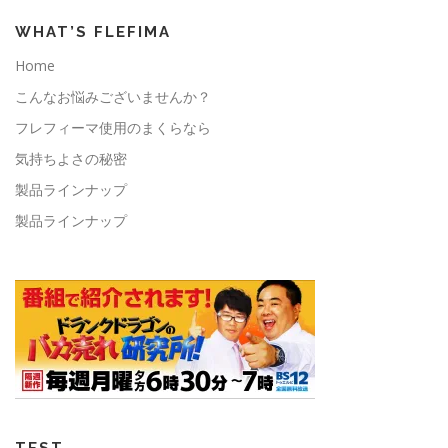
ン
ド
WHAT’S FLEFIMA
ウ
で
開
Home
き
ま
こんなお悩みございませんか？
す
)
フレフィーマ使用のまくらなら
気持ちよさの秘密
製品ラインナップ
製品ラインナップ