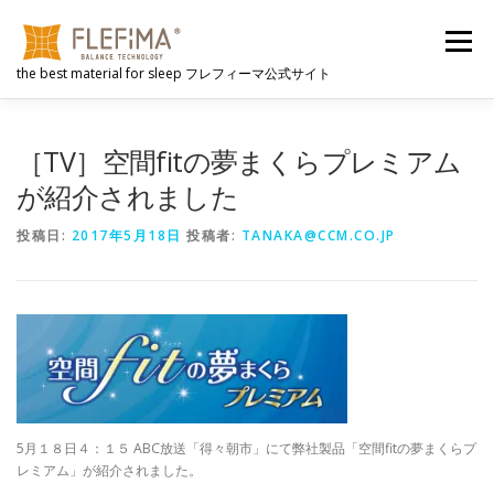
コ
ン
メニュー
テ
the best material for sleep フレフィーマ公式サイト
ン
ツ
へ
FLEFIMAとは
選ばれる理由
心地よさのヒミツ
ス
［TV］空間fitの夢まくらプレミアム
キ
ッ
が紹介されました
プ
動画
FLEFIMA製品
公式販売サイト
NEWS
投稿日:
2017年5月18日
投稿者:
TANAKA@CCM.CO.JP
会社概要
5月１８日４：１５ ABC放送「得々朝市」にて弊社製品「空間fitの夢まくらプ
レミアム」が紹介されました。