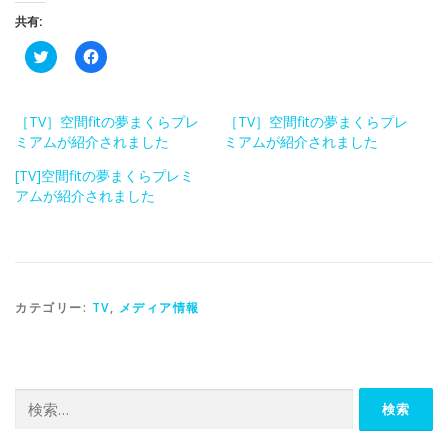
共有:
ク
F
リ
a
ッ
c
ク
e
し
b
て
o
［TV］空間fitの夢まくらプレ
［TV］空間fitの夢まくらプレ
T
o
ミアムが紹介されました
ミアムが紹介されました
w
k
i
で
t
共
[TV]空間fitの夢まくらプレミ
t
有
アムが紹介されました
e
す
r
る
で
に
共
は
有
ク
(
リ
新
ッ
し
ク
い
し
カテゴリー:
TV
,
メディア情報
ウ
て
ィ
く
ン
だ
ド
さ
ウ
い
で
(
開
新
検
き
し
索:
ま
い
す
ウ
)
ィ