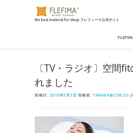
コ
ン
テ
the best material for sleep フレフィーマ公式サイト
ン
ツ
へ
FLEFI
ス
キ
ッ
〔TV・ラジオ〕空間f
プ
れました
投稿日:
2018年5月1日
投稿者:
TANAKA@CCM.CO.J