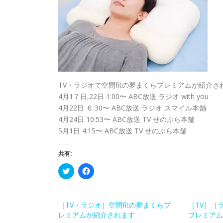
TV・ラジオで空間fitの夢まくらプレミアムが紹介さ
4月1７日,22日 1:00〜 ABC放送 ラジオ with you
4月22日 ６:30〜 ABC放送 ラジオ スマイル本舗
4月24日 10:53〜 ABC放送 TV せのぶら本舗
5月1日 4:15〜 ABC放送 TV せのぶら本舗
共有:
ク
F
リ
a
ッ
c
ク
e
し
b
て
o
［TV・ラジオ］空間fitの夢まくらプ
［TV］［
T
o
レミアムが紹介されます
プレミアム
w
k
i
で