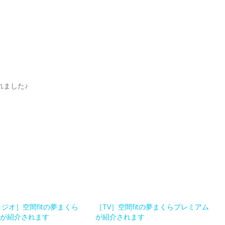
れました♪
ラジオ］空間fitの夢まくら
［TV］空間fitの夢まくらプレミアム
が紹介されます
が紹介されます