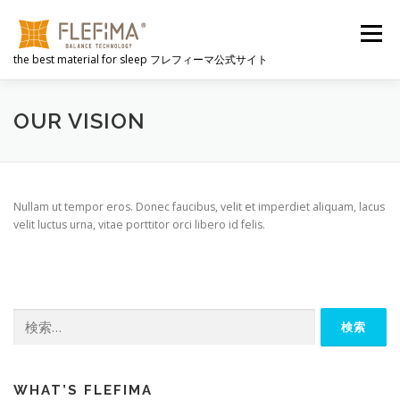
コ
ン
メニュー
テ
the best material for sleep フレフィーマ公式サイト
ン
ツ
へ
FLEFIMAとは
選ばれる理由
心地よさのヒミツ
ス
OUR VISION
キ
ッ
プ
動画
FLEFIMA製品
公式販売サイト
NEWS
Nullam ut tempor eros. Donec faucibus, velit et imperdiet aliquam, lacus
velit luctus urna, vitae porttitor orci libero id felis.
会社概要
検
索:
WHAT’S FLEFIMA