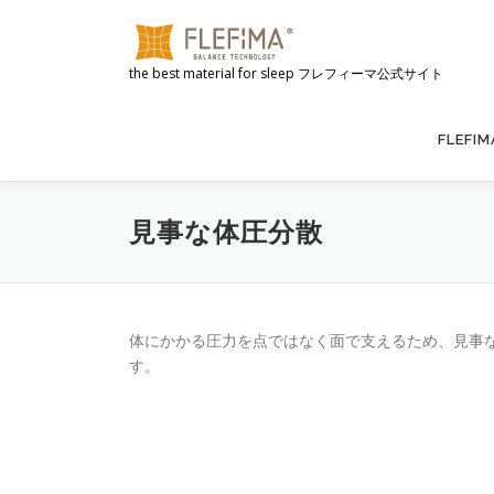
コ
ン
テ
the best material for sleep フレフィーマ公式サイト
ン
ツ
へ
FLEFI
ス
キ
ッ
見事な体圧分散
プ
体にかかる圧力を点ではなく面で支えるため、見事
す。