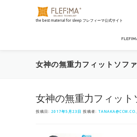
コ
ン
テ
the best material for sleep フレフィーマ公式サイト
ン
ツ
へ
FLEFI
ス
キ
ッ
女神の無重力フィットソフ
プ
女神の無重力フィット
投稿日:
2017年5月23日
投稿者:
TANAKA@CCM.CO.