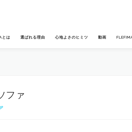
MAとは
選ばれる理由
心地よさのヒミツ
動画
FLEFI
ァ
ソファ
JP