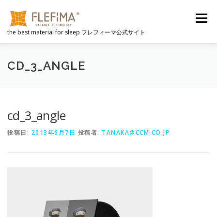
コ
ン
メニュー
テ
the best material for sleep フレフィーマ公式サイト
ン
ツ
へ
FLEFIMAとは
選ばれる理由
心地よさのヒミツ
ス
CD_3_ANGLE
キ
ッ
プ
動画
FLEFIMA製品
公式販売サイト
NEWS
cd_3_angle
投稿日:
2013年6月7日
投稿者:
TANAKA@CCM.CO.JP
会社概要