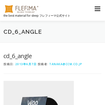
コ
ン
メニュー
テ
the best material for sleep フレフィーマ公式サイト
ン
ツ
へ
FLEFIMAとは
選ばれる理由
心地よさのヒミツ
ス
CD_6_ANGLE
キ
ッ
プ
動画
FLEFIMA製品
公式販売サイト
NEWS
cd_6_angle
投稿日:
2013年6月7日
投稿者:
TANAKA@CCM.CO.JP
会社概要