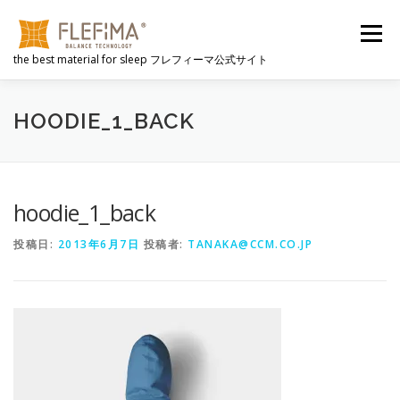
コ
ン
メニュー
テ
the best material for sleep フレフィーマ公式サイト
ン
ツ
へ
FLEFIMAとは
選ばれる理由
心地よさのヒミツ
ス
HOODIE_1_BACK
キ
ッ
プ
動画
FLEFIMA製品
公式販売サイト
NEWS
hoodie_1_back
投稿日:
2013年6月7日
投稿者:
TANAKA@CCM.CO.JP
会社概要