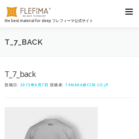
コ
ン
メニュー
テ
the best material for sleep フレフィーマ公式サイト
ン
ツ
へ
FLEFIMAとは
選ばれる理由
心地よさのヒミツ
ス
T_7_BACK
キ
ッ
プ
動画
FLEFIMA製品
公式販売サイト
NEWS
T_7_back
投稿日:
2013年6月7日
投稿者:
TANAKA@CCM.CO.JP
会社概要